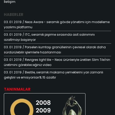
İletişim
HABERLER
03.01.2019
/ Neos Aware - seramik gövde yönetimi için modelleme
yazılımı platformu
03.01.2019
/ ITC, seramik pişirme sırasında asit salınımını
azaltmayı başarıyor
03.01.2019
/ Porselen kumtaşı granüllerinin çevresel olarak daha
sürdürülebilir işlemlerle hazırlanması
03.01.2019
/ Revigres light tile – Neos ürünleriyle üretilen Slim Tile'nin
üretimini görebileceğiniz video
03.01.2019
/ Bestile, seramik makarna yemeklerini yarı zamanlı
geliştirir ve emisyonları% 15 azaltır
TANINMALAR